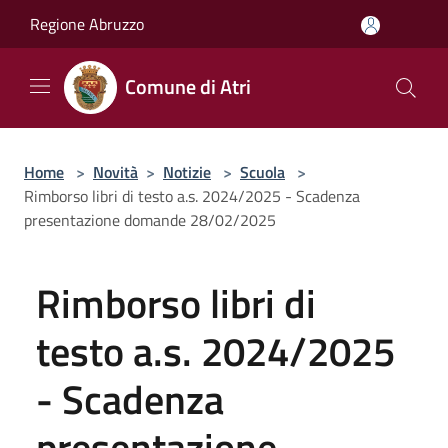
Salta al contenuto principale
Regione Abruzzo
Comune di Atri
Home
>
Novità
>
Notizie
>
Scuola
>
Rimborso libri di testo a.s. 2024/2025 - Scadenza
presentazione domande 28/02/2025
Rimborso libri di
testo a.s. 2024/2025
- Scadenza
presentazione