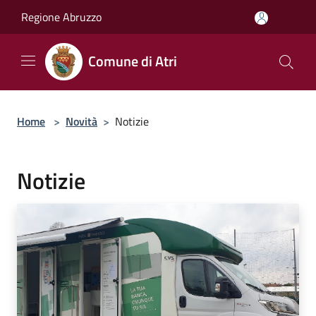
Salta al contenuto principale
Regione Abruzzo
Comune di Atri
Home
>
Novità
>
Notizie
Notizie