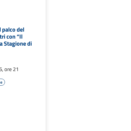
l palco del
ri con “Il
a Stagione di
6, ore 21
le