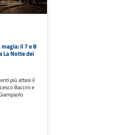
 magia: il 7 e 8
 La Notte dei
nti più attesi il
cesco Baccini e
i Giampaolo