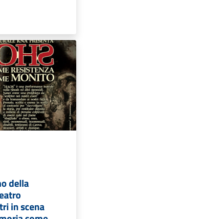
no della
eatro
ri in scena
moria come