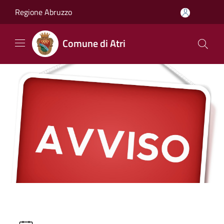
Salta al contenuto principale
Regione Abruzzo
Comune di Atri