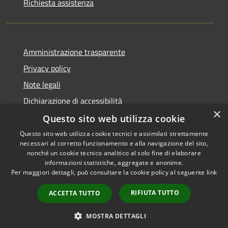
Richiesta assistenza
Amministrazione trasparente
Privacy policy
Note legali
Dichiarazione di accessibilità
×
Questo sito web utilizza cookie
Questo sito web utilizza cookie tecnici e assimilati strettamente
necessari al corretto funzionamento e alla navigazione del sito,
RSS
Copyright © 2026 • Comune di
nonché un cookie tecnico analitico al solo fine di elaborare
Accessibilità
informazioni statistiche, aggregate e anonime.
Atri • Powered by
Per maggiori dettagli, può consultare la cookie policy al seguente
link
Privacy
Municipium
Accesso
•
Cookie
redazione
RIFIUTA TUTTO
ACCETTA TUTTO
Mappa del sito
Area Riservata
MOSTRA DETTAGLI