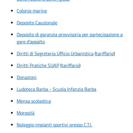
Colonie marine
Deposito Cauzionale
Deposito di garanzia provvisoria per partecipazione a
gare d’appalto
Diritti di Segreteria Ufficio Urbanistica
(
tariffario
)
Diritti Pratiche SUAP
(
tariffario
)
Donazioni
Ludoteca Barba - Scuola Infanzia Barba
Mensa scolastica
Morosità
Noleggio impianti sportivi presso C.T.I.