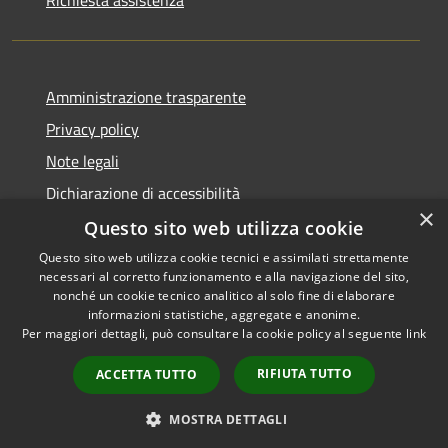
Amministrazione trasparente
Privacy policy
Note legali
Dichiarazione di accessibilità
×
Questo sito web utilizza cookie
Questo sito web utilizza cookie tecnici e assimilati strettamente
necessari al corretto funzionamento e alla navigazione del sito,
RSS
Copyright © 2026 • Comune di
nonché un cookie tecnico analitico al solo fine di elaborare
Accessibilità
informazioni statistiche, aggregate e anonime.
Atri • Powered by
Per maggiori dettagli, può consultare la cookie policy al seguente
link
Privacy
Municipium
Accesso
•
Cookie
redazione
RIFIUTA TUTTO
ACCETTA TUTTO
Mappa del sito
Area Riservata
MOSTRA DETTAGLI