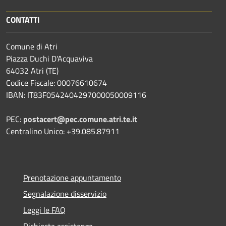
CONTATTI
Comune di Atri
Piazza Duchi D'Acquaviva
64032 Atri (TE)
Codice Fiscale: 00076610674
IBAN: IT83F0542404297000050009116
PEC:
postacert@pec.comune.atri.te.it
Centralino Unico: +39.085.87911
Prenotazione appuntamento
Segnalazione disservizio
Leggi le FAQ
Richiesta assistenza