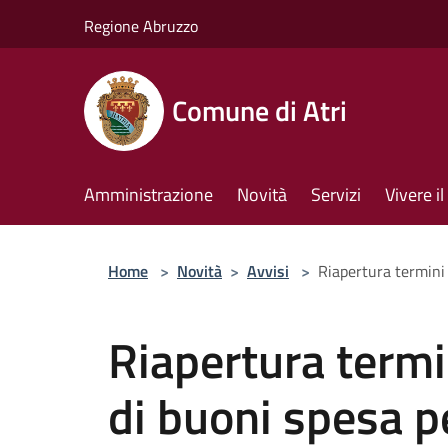
Salta al contenuto principale
Regione Abruzzo
Comune di Atri
Amministrazione
Novità
Servizi
Vivere 
Home
>
Novità
>
Avvisi
>
Riapertura termini 
Riapertura termi
di buoni spesa pe