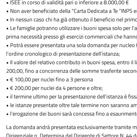
• ISEE in corso di validità pari o inferiore a 8.000,00 €
• Non aver beneficiato della “Carta Dedicata a Te “INPS 
• In nessun caso chi ha già ottenuto il beneficio nel pri
• Le famiglie potranno utilizzare i buoni spesa solo per l'
prima necessità presso gli esercizi commerciali che hanno
• Potrà essere presentata una sola domanda per nucleo f
l’ordine cronologico di presentazione dell’istanza;
• Il valore del relativo contributo in buoni spesa, entro i
200,00, fino a concorrenza delle somme trasferite secon
• € 100,00 per nuclei fino a 3 persona
• € 200,00 per nuclei da 4 persone e oltre;
• il termine ultimo per la presentazione dell’istanza è fi
• le istanze presentate oltre tale termine non saranno 
• l’erogazione dei buoni sarà concessa fino a esaurimento 
La domanda andrà presentata esclusivamente tramite 
Dirigenziale n. Determina del Dirigente di Settore N. 44