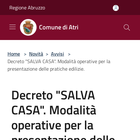
Salta al contenuto principale
Regione Abruzzo
Comune di Atri
Home
>
Novità
>
Avvisi
>
Decreto "SALVA CASA". Modalità operative per la
presentazione delle pratiche edilizie.
Decreto "SALVA
CASA". Modalità
operative per la
presentazione delle