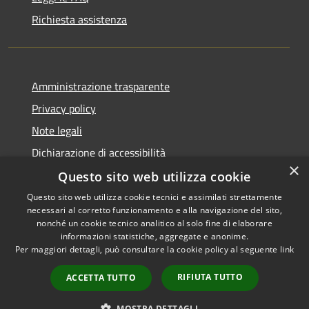
Richiesta assistenza
Amministrazione trasparente
Privacy policy
Note legali
Dichiarazione di accessibilità
×
Questo sito web utilizza cookie
Questo sito web utilizza cookie tecnici e assimilati strettamente
necessari al corretto funzionamento e alla navigazione del sito,
RSS
Copyright © 2026 • Comune di
nonché un cookie tecnico analitico al solo fine di elaborare
Accessibilità
informazioni statistiche, aggregate e anonime.
Atri • Powered by
Per maggiori dettagli, può consultare la cookie policy al seguente
link
Privacy
Municipium
Accesso
•
Cookie
redazione
RIFIUTA TUTTO
ACCETTA TUTTO
Mappa del sito
Area Riservata
MOSTRA DETTAGLI