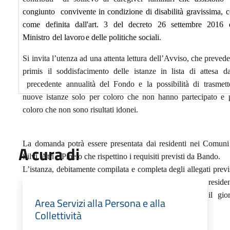
congiunto convivente in condizione
di
disabilità
gravissima,
c
come
definita
dall'art.
3
del
decreto
26
settembre
2016
Ministro
del
lavoro
e delle politiche sociali
.
Si invita l’utenza ad una attenta lettura dell’Avviso, che prevede
primis il soddisfacimento delle istanze in lista di attesa da
precedente annualità del Fondo e la possibilità di trasmett
nuove istanze solo per coloro che non hanno partecipato e 
coloro che non sono risultati idonei.
La domanda potrà essere presentata dai residenti nei Comuni
A cura di
Silvi, Atri e Pineto che rispettino i requisiti previsti da Bando.
L’istanza, debitamente compilata e completa degli allegati previs
dovrà pervenire all’Ufficio protocollo del Comune di reside
del beneficiario
a partire dal 16/12/2025 ed
entro il gio
Area Servizi alla Persona e alla
31/12/2025
Collettività
.