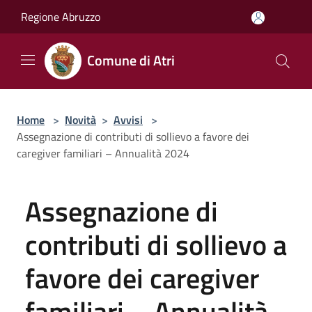
Salta al contenuto principale
Regione Abruzzo
Comune di Atri
Home
>
Novità
>
Avvisi
>
Assegnazione di contributi di sollievo a favore dei
caregiver familiari – Annualità 2024
Assegnazione di
contributi di sollievo a
favore dei caregiver
familiari – Annualità