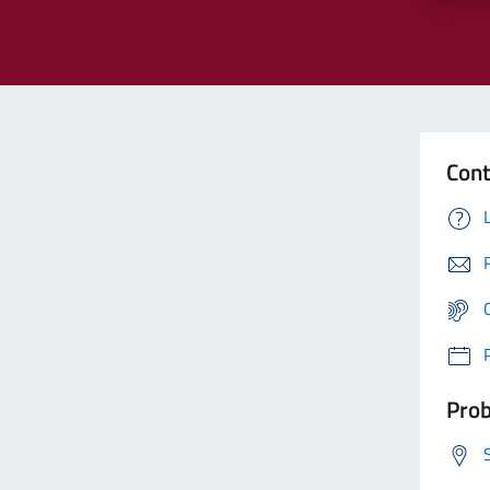
Cont
Prob