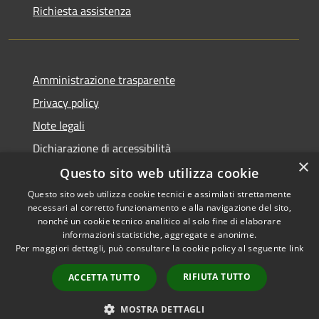
Richiesta assistenza
Amministrazione trasparente
Privacy policy
Note legali
Dichiarazione di accessibilità
×
Questo sito web utilizza cookie
Questo sito web utilizza cookie tecnici e assimilati strettamente
necessari al corretto funzionamento e alla navigazione del sito,
RSS
Copyright © 2026 • Comune di
nonché un cookie tecnico analitico al solo fine di elaborare
Accessibilità
informazioni statistiche, aggregate e anonime.
Atri • Powered by
Per maggiori dettagli, può consultare la cookie policy al seguente
link
Privacy
Municipium
Accesso
•
Cookie
redazione
RIFIUTA TUTTO
ACCETTA TUTTO
Mappa del sito
Area Riservata
MOSTRA DETTAGLI