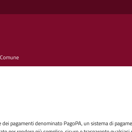
il Comune
le dei pagamenti denominato PagoPA, un sistema di pagamenti
lizzato per rendere più semplice, sicuro e trasparente qualsia