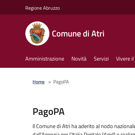
Salta al contenuto principale
Regione Abruzzo
Comune di Atri
Amministrazione
Novità
Servizi
Vivere 
Home
>
PagoPA
PagoPA
Il Comune di Atri ha aderito al nodo naziona
dall’Agenzia per l’Italia Digitale (Agid) e rea