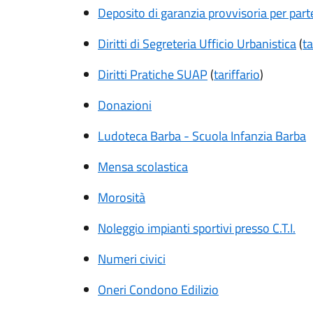
Deposito di garanzia provvisoria per part
Diritti di Segreteria Ufficio Urbanistica
(
ta
Diritti Pratiche SUAP
(
tariffario
)
Donazioni
Ludoteca Barba - Scuola Infanzia Barba
Mensa scolastica
Morosità
Noleggio impianti sportivi presso C.T.I.
Numeri civici
Oneri Condono Edilizio