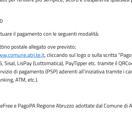
30
ttuare il pagamento con le seguenti modalità:
lettino postale allegato ove previsto;
ww.comune.atri.te.it
, cliccando sul logo o sulla scritta “Pag
, Sisal, LisPay (Lottomatica), PayTipper etc. tramite il QRCo
servizio di pagamento (PSP) aderenti all’iniziativa tramite i c
king, ATM, etc.).
eFree e PagoPA Regione Abruzzo adottate dal Comune di Atri