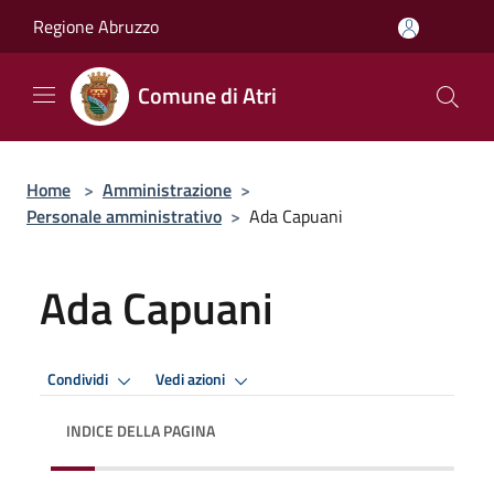
Salta al contenuto principale
Regione Abruzzo
Comune di Atri
Home
>
Amministrazione
>
Personale amministrativo
>
Ada Capuani
Ada Capuani
Condividi
Vedi azioni
INDICE DELLA PAGINA