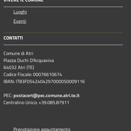
Luoghi
Eventi
CONTATTI
Comune di Atri
Piazza Duchi D'Acquaviva
64032 Atri (TE)
Codice Fiscale: 00076610674
IBAN: IT83F0542404297000050009116
PEC:
postacert@pec.comune.atri.te.it
Centralino Unico: +39.085.87911
Prenotazione appuntamento