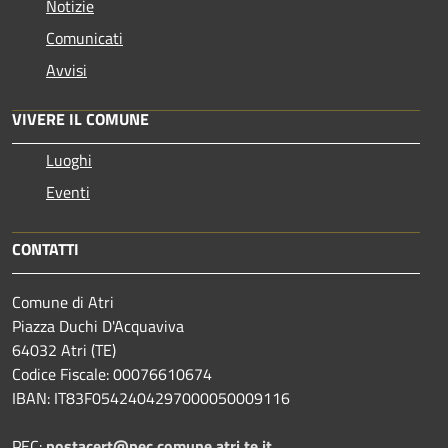
Notizie
Comunicati
Avvisi
VIVERE IL COMUNE
Luoghi
Eventi
CONTATTI
Comune di Atri
Piazza Duchi D'Acquaviva
64032 Atri (TE)
Codice Fiscale: 00076610674
IBAN: IT83F0542404297000050009116
PEC:
postacert@pec.comune.atri.te.it