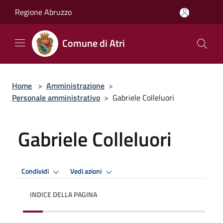
Salta al contenuto principale
Regione Abruzzo
Comune di Atri
Home
>
Amministrazione
>
Personale amministrativo
>
Gabriele Colleluori
Gabriele Colleluori
Condividi
Vedi azioni
INDICE DELLA PAGINA