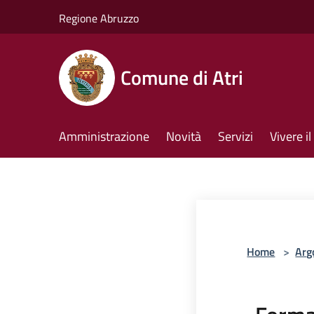
Salta al contenuto principale
Regione Abruzzo
Comune di Atri
Amministrazione
Novità
Servizi
Vivere 
Home
>
Arg