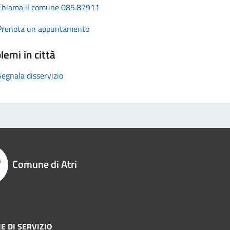
Chiama il comune 085.87911
Prenota un appuntamento
lemi in città
Segnala disservizio
Comune di Atri
E DI SERVIZIO