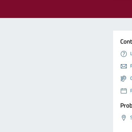
Cont
Prob