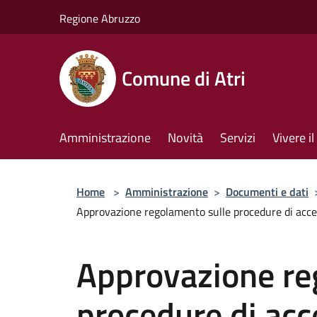
Salta al contenuto principale
Regione Abruzzo
Comune di Atri
Amministrazione
Novità
Servizi
Vivere 
Home
>
Amministrazione
>
Documenti e dati
Approvazione regolamento sulle procedure di acce
Approvazione re
procedure di acc