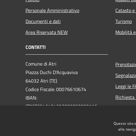
Personale Amministrativo
Catasto e
Documenti e dati
Turismo
Area Riservata NEW
Mobilità e
CONTATTI
Comune di Atri
Prenotaz
Piazza Duchi D'Acquaviva
Segnalazi
64032 Atri (TE)
Leggi le 
Codice Fiscale: 00076610674
Richiesta
IBAN:
IT83F0542404297000050009116
PEC:
postacert@pec.comune.atri.te.it
Questo sito 
Centralino Unico: +39.085.87911
alla navig