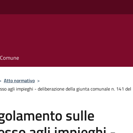
il Comune
>
Atto normativo
>
sso agli impieghi - deliberazione della giunta comunale n. 141 d
golamento sulle
esso agli impieghi -