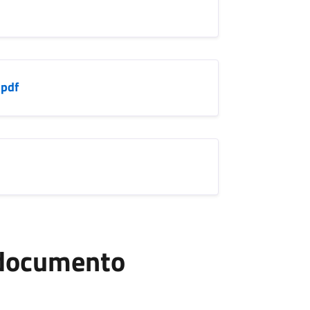
.pdf
l documento