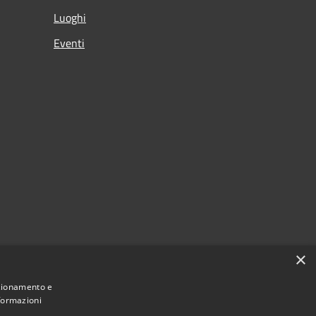
Luoghi
Eventi
×
nzionamento e
nformazioni