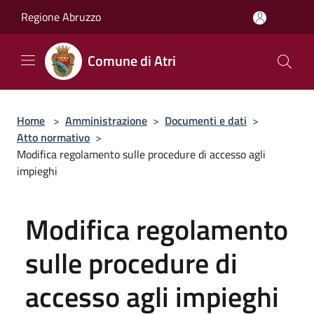
Salta al contenuto principale
Regione Abruzzo
Comune di Atri
Home
>
Amministrazione
>
Documenti e dati
>
Atto normativo
>
Modifica regolamento sulle procedure di accesso agli
impieghi
Modifica regolamento
sulle procedure di
accesso agli impieghi