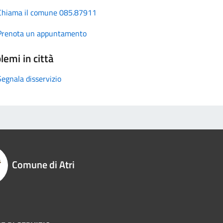
Chiama il comune 085.87911
Prenota un appuntamento
lemi in città
Segnala disservizio
Comune di Atri