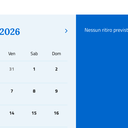
2026
Nessun ritiro previs
Ven
Sab
Dom
31
1
2
7
8
9
14
15
16