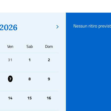
2026
Nessun ritiro previs
Ven
Sab
Dom
31
1
2
7
8
9
14
15
16