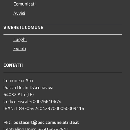
Comunicati
Avvisi
VIVERE IL COMUNE
Luoghi
Eventi
CONTATTI
Comune di Atri
Piazza Duchi D'Acquaviva
64032 Atri (TE)
Codice Fiscale: 00076610674
IBAN: IT83F0542404297000050009116
PEC:
postacert@pec.comune.atri.te.it
Centralino Unico: +39.085.87911