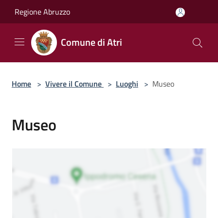
Salta al contenuto principale
Regione Abruzzo
Comune di Atri
Home
>
Vivere il Comune
>
Luoghi
>
Museo
Museo