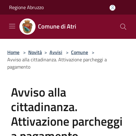
Salta al contenuto principale
Regione Abruzzo
Comune di Atri
Home
>
Novità
>
Avvisi
>
Comune
>
Avviso alla cittadinanza. Attivazione parcheggi a
pagamento
Avviso alla
cittadinanza.
Attivazione parcheggi
a pagamento