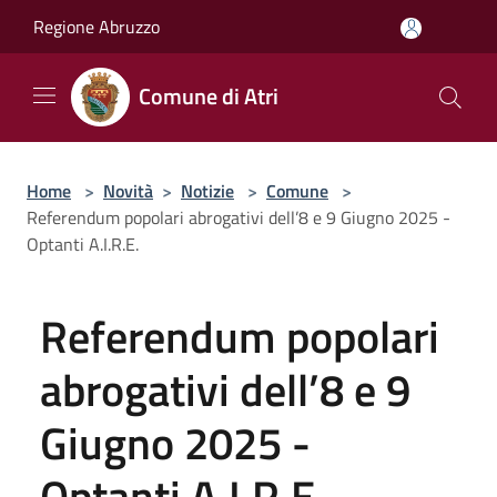
Salta al contenuto principale
Regione Abruzzo
Comune di Atri
Home
>
Novità
>
Notizie
>
Comune
>
Referendum popolari abrogativi dell’8 e 9 Giugno 2025 -
Optanti A.I.R.E.
Referendum popolari
abrogativi dell’8 e 9
Giugno 2025 -
Optanti A.I.R.E.