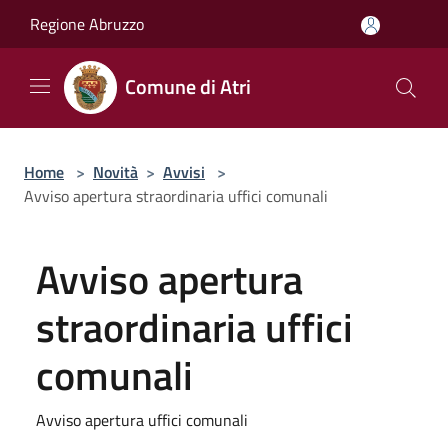
Salta al contenuto principale
Regione Abruzzo
Comune di Atri
Home
>
Novità
>
Avvisi
>
Avviso apertura straordinaria uffici comunali
Avviso apertura
straordinaria uffici
comunali
Avviso apertura uffici comunali