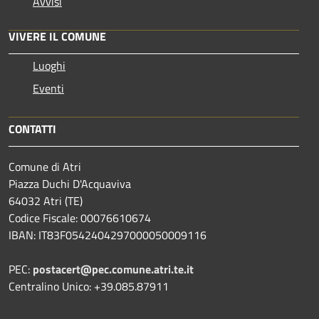
Avvisi
VIVERE IL COMUNE
Luoghi
Eventi
CONTATTI
Comune di Atri
Piazza Duchi D'Acquaviva
64032 Atri (TE)
Codice Fiscale: 00076610674
IBAN: IT83F0542404297000050009116
PEC:
postacert@pec.comune.atri.te.it
Centralino Unico: +39.085.87911