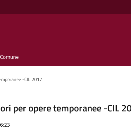
il Comune
 temporanee -CIL 2017
vori per opere temporanee -CIL 2
16:23