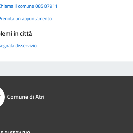
Chiama il comune 085.87911
Prenota un appuntamento
lemi in città
Segnala disservizio
Comune di Atri
E DI SERVIZIO