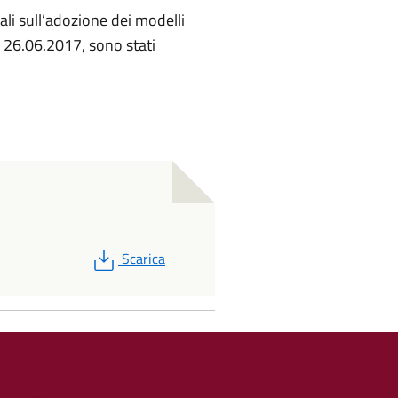
li sull’adozione dei modelli
el 26.06.2017, sono stati
PDF
Scarica