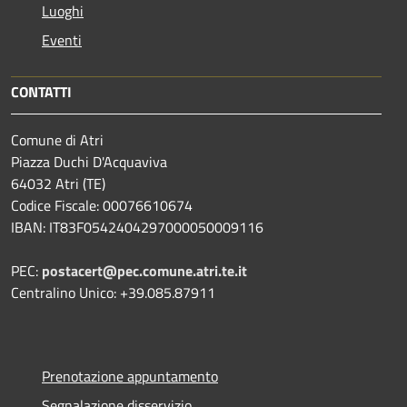
Luoghi
Eventi
CONTATTI
Comune di Atri
Piazza Duchi D'Acquaviva
64032 Atri (TE)
Codice Fiscale: 00076610674
IBAN: IT83F0542404297000050009116
PEC:
postacert@pec.comune.atri.te.it
Centralino Unico: +39.085.87911
Prenotazione appuntamento
Segnalazione disservizio