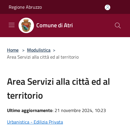
Salta al contenuto principale
Regione Abruzzo
Comune di Atri
Home
>
Modulistica
>
Area Servizi alla città ed al territorio
Area Servizi alla città ed al
territorio
Ultimo aggiornamento
: 21 novembre 2024, 10:23
Urbanistica - Edilizia Privata