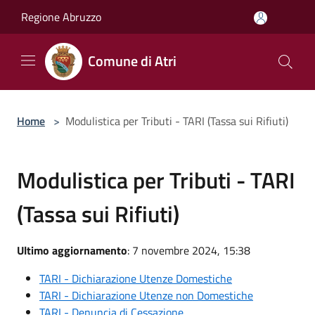
Salta al contenuto principale
Regione Abruzzo
Comune di Atri
Home
>
Modulistica per Tributi - TARI (Tassa sui Rifiuti)
Modulistica per Tributi - TARI
(Tassa sui Rifiuti)
Ultimo aggiornamento
: 7 novembre 2024, 15:38
TARI - Dichiarazione Utenze Domestiche
TARI - Dichiarazione Utenze non Domestiche
TARI - Denuncia di Cessazione