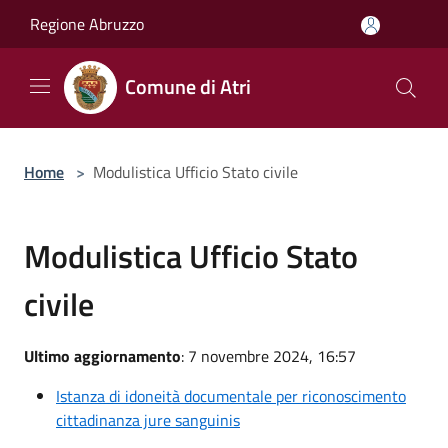
Salta al contenuto principale
Regione Abruzzo
Comune di Atri
Home
>
Modulistica Ufficio Stato civile
Modulistica Ufficio Stato
civile
Ultimo aggiornamento
: 7 novembre 2024, 16:57
Istanza di idoneità documentale per riconoscimento
cittadinanza jure sanguinis