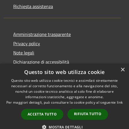
Richiesta assistenza
Amministrazione trasparente
Privacy policy
Note legali
Dichiarazione di accessibilità
×
Questo sito web utilizza cookie
Questo sito web utilizza cookie tecnici e assimilati strettamente
necessari al corretto funzionamento e alla navigazione del sito,
RSS
Copyright © 2026 • Comune di
nonché un cookie tecnico analitico al solo fine di elaborare
Accessibilità
informazioni statistiche, aggregate e anonime.
Atri • Powered by
Per maggiori dettagli, può consultare la cookie policy al seguente
link
Privacy
Municipium
Accesso
•
Cookie
redazione
RIFIUTA TUTTO
ACCETTA TUTTO
Mappa del sito
Area Riservata
MOSTRA DETTAGLI