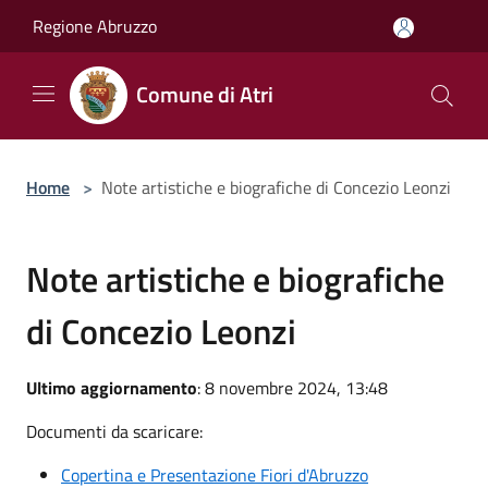
Salta al contenuto principale
Regione Abruzzo
Comune di Atri
Home
>
Note artistiche e biografiche di Concezio Leonzi
Note artistiche e biografiche
di Concezio Leonzi
Ultimo aggiornamento
: 8 novembre 2024, 13:48
Documenti da scaricare:
Copertina e Presentazione Fiori d'Abruzzo