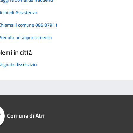
Richiedi Assistenza
Chiama il comune 085.87911
Prenota un appuntamento
lemi in città
Segnala disservizio
Comune di Atri