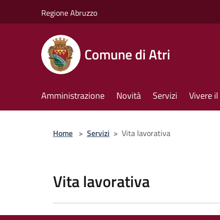
Salta al contenuto principale
Regione Abruzzo
Comune di Atri
Amministrazione
Novità
Servizi
Vivere 
Home
>
Servizi
>
Vita lavorativa
Vita lavorativa