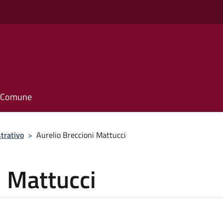
il Comune
trativo
>
Aurelio Breccioni Mattucci
i Mattucci