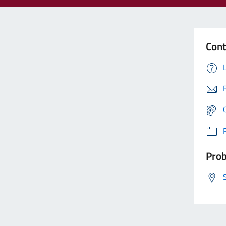
Cont
Prob