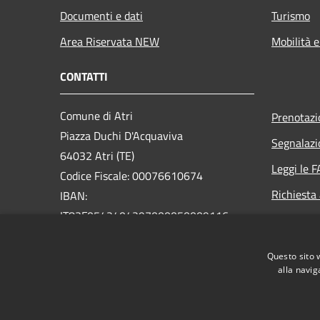
Documenti e dati
Turismo
Area Riservata NEW
Mobilità e
CONTATTI
Comune di Atri
Prenotaz
Piazza Duchi D'Acquaviva
Segnalazi
64032 Atri (TE)
Leggi le 
Codice Fiscale: 00076610674
Richiesta
IBAN:
IT83F0542404297000050009116
PEC:
postacert@pec.comune.atri.te.it
Questo sito 
Centralino Unico: +39.085.87911
alla navig