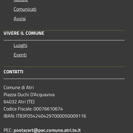
Comunicati
Avvisi
VIVERE IL COMUNE
Luoghi
Eventi
CONTATTI
Comune di Atri
Piazza Duchi D'Acquaviva
64032 Atri (TE)
Codice Fiscale: 00076610674
IBAN: IT83F0542404297000050009116
PEC:
postacert@pec.comune.atri.te.it