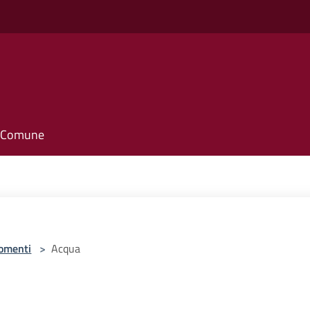
il Comune
omenti
>
Acqua