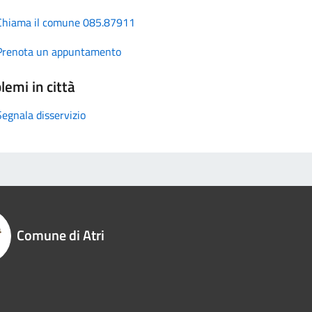
Chiama il comune 085.87911
Prenota un appuntamento
lemi in città
Segnala disservizio
Comune di Atri