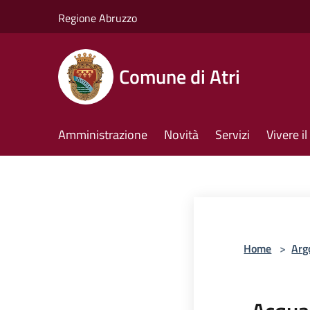
Salta al contenuto principale
Regione Abruzzo
Comune di Atri
Amministrazione
Novità
Servizi
Vivere 
Home
>
Arg