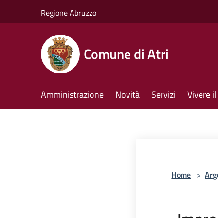
Salta al contenuto principale
Regione Abruzzo
Comune di Atri
Amministrazione
Novità
Servizi
Vivere 
Home
>
Arg