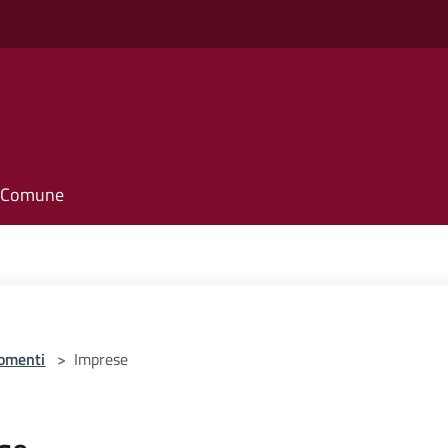
il Comune
omenti
>
Imprese