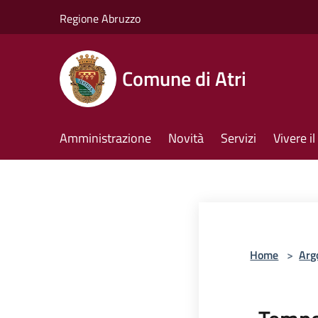
Salta al contenuto principale
Regione Abruzzo
Comune di Atri
Amministrazione
Novità
Servizi
Vivere 
Home
>
Arg