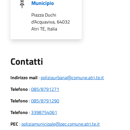
Municipio
Piazza Duchi
d'Acquaviva, 64032
Atri TE, Italia
Utili
Contatti
Indirizzo mail
:
poliziaurbana@comune.atri.te.it
Telefono
:
085/8791271
Telefono
:
085/8791290
Telefono
:
3398754061
PEC
:
poliziamunicipale@pec.comune.atri.te.it