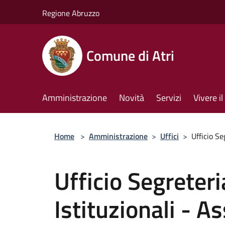
Salta al contenuto principale
Regione Abruzzo
Comune di Atri
Amministrazione
Novità
Servizi
Vivere 
Home
>
Amministrazione
>
Uffici
>
Ufficio Se
Ufficio Segreteri
Istituzionali - A