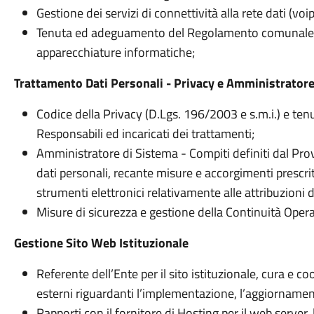
Gestione dei servizi di connettività alla rete dati (voi
Tenuta ed adeguamento del Regolamento comunale per 
apparecchiature informatiche;
Trattamento Dati Personali - Privacy e Amministrator
Codice della Privacy (D.Lgs. 196/2003 e s.m.i.) e ten
Responsabili ed incaricati dei trattamenti;
Amministratore di Sistema - Compiti definiti dal Pro
dati personali, recante misure e accorgimenti prescritt
strumenti elettronici relativamente alle attribuzioni
Misure di sicurezza e gestione della Continuità Opera
Gestione Sito Web Istituzionale
Referente dell’Ente per il sito istituzionale, cura e c
esterni riguardanti l’implementazione, l’aggiornam
Rapporti con il fornitore di Hosting per il web serve