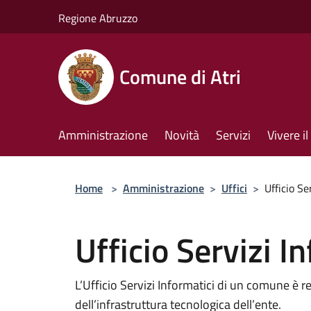
Salta al contenuto principale
Regione Abruzzo
Comune di Atri
Amministrazione
Novità
Servizi
Vivere 
Home
>
Amministrazione
>
Uffici
>
Ufficio Se
Ufficio Servizi I
L’Ufficio Servizi Informatici di un comune è 
dell’infrastruttura tecnologica dell’ente.