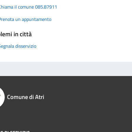
Chiama il comune 085.87911
Prenota un appuntamento
lemi in città
Segnala disservizio
Comune di Atri