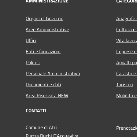
AMMINISTRAZIONE
CATEGORI
Organi di Governo
Anagrafe e
Aree Amministrative
Cultura e
Uffici
Vita lavor
Enti e fondazioni
Imprese 
Politici
Appalti pu
Personale Amministrativo
Catasto e
Documenti e dati
Turismo
Area Riservata NEW
Mobilità e
CONTATTI
Comune di Atri
Prenotaz
Piazza Duchi D'Acquaviva