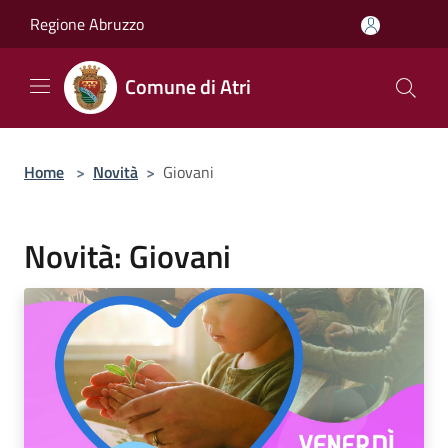
Salta al contenuto principale
Regione Abruzzo
Comune di Atri
Home
>
Novità
>
Giovani
Novità: Giovani