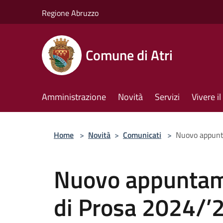
Salta al contenuto principale
Regione Abruzzo
Comune di Atri
Amministrazione
Novità
Servizi
Vivere 
Home
>
Novità
>
Comunicati
>
Nuovo appunta
Nuovo appuntame
di Prosa 2024/’2