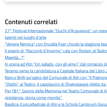
Contenuti correlati
27° Festival Internazionale "Duchi d’Acquaviva": un mese 
talenti nei luoghi d'arte
“Venere Nemica” con Drusilla Foer chiude la stagione teatra
Il sipario di “Racconti d’Inverno” cala con Rodari: al Tea
Maestà...?”
In scena ad Atri “Un sabato, con gli amici” dal romanzo d
Teramo verso la candidatura a Capitale Italiana del Libro 20
Nancy Brilli sul palco del Comunale di Atri con “Il Padron
“Otello” al Teatro: il capolavoro di Shakespeare riletto da
Per l’81° Giorno della Memoria nel Teatro Comunale di
resistenza, storia come monito”
Basilica-Concattedrale di Atri e la Schola Cantorum Gi