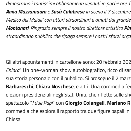
dimostrano i tantissimi abbonamenti venduti in poche ore. Do
Anna Mazzamauro
e
Sasà Calabrese
in scena il 7 dicembr
Medico dei Maiali’ con attori straordinari e amati dal gran
Montanari
. Ringrazio sempre il nostro direttore artistico
Pin
straordinario pubblico che ripaga sempre i nostri sforzi organ
Gli altri appuntamenti in cartellone sono: 20 febbraio 2
Chiara
”. Un one-woman show autobiografico, ricco di sa
sua storia personale con il pubblico. Si prosegue il 2 ma
Barbareschi
,
Chiara Noschese
, e altri. Una commedia fe
elezioni presidenziali negli Stati Uniti, che riflette sulle sf
spettacolo “
I due Papi
” con
Giorgio Colangeli
,
Mariano Ri
commedia che esplora il rapporto tra due figure papali in
Chiesa.