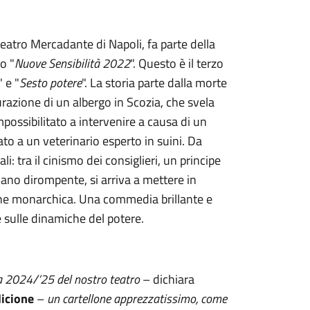
teatro Mercadante di Napoli, fa parte della
io "
Nuove Sensibilità 2022
". Questo è il terzo
" e "
Sesto potere
". La storia parte dalla morte
urazione di un albergo in Scozia, che svela
mpossibilitato a intervenire a causa di un
ato a un veterinario esperto in suini. Da
 tra il cinismo dei consiglieri, un principe
ano dirompente, si arriva a mettere in
zione monarchica. Una commedia brillante e
e sulle dinamiche del potere.
a 2024/’25 del nostro teatro
– dichiara
icione
–
un cartellone apprezzatissimo, come