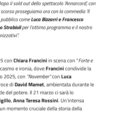
po il sold out dello spettacolo ‘Annarcord’, con
e scorso proseguiamo ora con la commedia ‘Il
de pubblico come
Luca Bizzarri e Francesco
o Strabioli
per l’ottimo programma e il nostro
izzativi”.
025 con
Chiara Francini
in scena con “
Forte e
rcasmo e ironia, dove
Francini
condivide la
rzo 2025, con
“November”
con
Luca
roce di
David Mamet
, ambientata durante le
ide del potere. Il 21 marzo ci sarà lo
gillo
,
Anna Teresa Rossini
. Un'intensa
 un momento cruciale della storia della