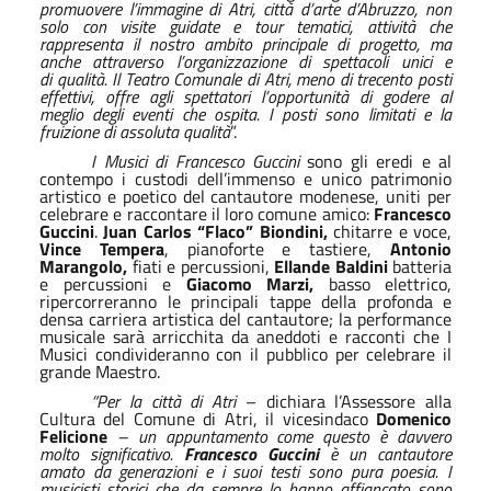
promuovere l’immagine di Atri, città d’arte d’Abruzzo, non
solo con visite guidate e tour tematici, attività che
rappresenta il nostro ambito principale di progetto, ma
anche attraverso l’organizzazione di spettacoli unici e
di qualità. Il Teatro Comunale di Atri, meno di trecento posti
effettivi, offre agli spettatori l’opportunità di godere al
meglio degli eventi che ospita. I posti sono limitati e la
fruizione di assoluta qualità
”.
I Musici di Francesco Guccini
sono gli eredi e al
contempo i custodi dell’immenso e unico patrimonio
artistico e poetico del cantautore modenese, uniti per
celebrare e raccontare il loro comune amico:
Francesco
Guccini
.
Juan Carlos “Flaco” Biondini,
chitarre e voce,
Vince Tempera
, pianoforte e tastiere,
Antonio
Marangolo,
fiati e percussioni,
Ellande Baldini
batteria
e percussioni e
Giacomo Marzi,
basso elettrico,
ripercorreranno le principali tappe della profonda e
densa carriera artistica del cantautore; la performance
musicale sarà arricchita da aneddoti e racconti che I
Musici condivideranno con il pubblico per celebrare il
grande Maestro.
“Per la città di Atri
– dichiara l’Assessore alla
Cultura del Comune di Atri, il vicesindaco
Domenico
Felicione
– un appuntamento come questo è davvero
molto significativo.
Francesco Guccini
è un cantautore
amato da generazioni e i suoi testi sono pura poesia. I
musicisti storici che da sempre lo hanno affiancato sono