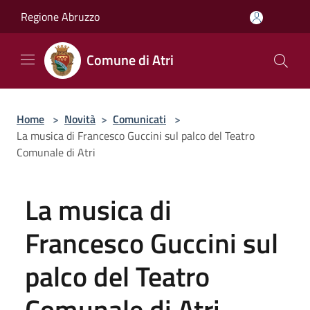
Salta al contenuto principale
Regione Abruzzo
Comune di Atri
Home
>
Novità
>
Comunicati
>
La musica di Francesco Guccini sul palco del Teatro
Comunale di Atri
La musica di
Francesco Guccini sul
palco del Teatro
Comunale di Atri