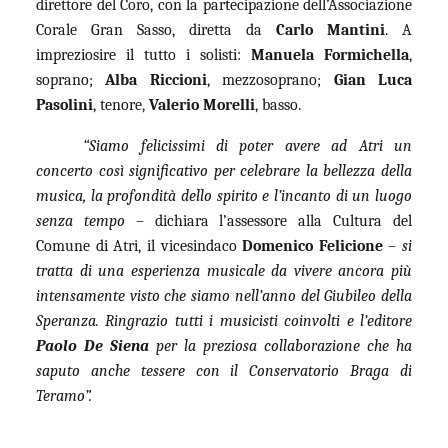
direttore del Coro, con la partecipazione dell’Associazione
Corale Gran Sasso, diretta da
Carlo Mantini
. A
impreziosire il tutto i solisti:
Manuela Formichella
,
soprano;
Alba Riccioni
, mezzosoprano;
Gian Luca
Pasolini
, tenore,
Valerio Morelli
, basso.
“Siamo felicissimi di poter avere ad Atri un
concerto così significativo per celebrare la bellezza della
musica, la profondità dello spirito e l’incanto di un luogo
senza tempo
– dichiara l’assessore alla Cultura del
Comune di Atri, il vicesindaco
Domenico Felicione
–
si
tratta di una esperienza musicale da vivere ancora più
intensamente visto che siamo nell’anno del Giubileo della
Speranza. Ringrazio tutti i musicisti coinvolti e l’editore
Paolo De Siena
per la preziosa collaborazione che ha
saputo anche tessere con il Conservatorio Braga di
Teramo”.