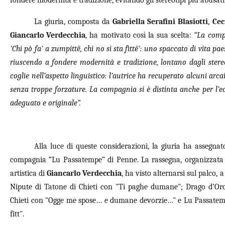
fondere modernità e tradizione, evitando gli stereotipi più abusati 
La giuria, composta da
Gabriella Serafini Blasiotti
,
Cec
Giancarlo Verdecchia
, ha motivato così la sua scelta:
“La comp
'Chi pò fa' a zumpittë, chi no si sta fìttë': uno spaccato di vita p
riuscendo a fondere modernità e tradizione, lontano dagli stereo
coglie nell’aspetto linguistico: l’autrice ha recuperato alcuni arc
senza troppe forzature. La compagnia si è distinta anche per l’ec
adeguato e originale”.
Alla luce di queste considerazioni, la giuria ha assegnat
compagnia “Lu Passatempe” di Penne. La rassegna, organizzata 
artistica di
Giancarlo Verdecchia
, ha visto alternarsi sul palco, 
Nipute di Tatone di Chieti con "Ti paghe dumane"; Drago d’Oro
Chieti con "Ogge me spose… e dumane devorzie…" e Lu Passatempe
fitt".