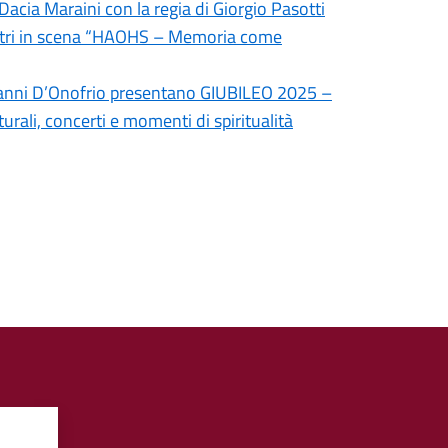
 Dacia Maraini con la regia di Giorgio Pasotti
 Atri in scena “HAOHS – Memoria come
ovanni D’Onofrio presentano GIUBILEO 2025 –
rali, concerti e momenti di spiritualità