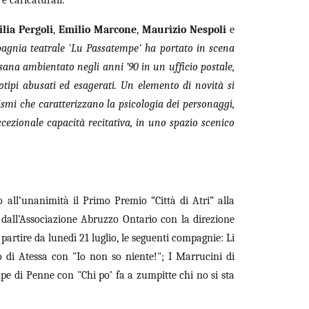
e caricaturali.
ilia Pergoli
,
Emilio Marcone
,
Maurizio Nespoli
e
agnia teatrale 'Lu Passatempe' ha portato in scena
aesana ambientato negli anni ’90 in un ufficio postale,
tipi abusati ed esagerati. Un elemento di novità si
aismi che caratterizzano la psicologia dei personaggi,
cezionale capacità recitativa, in uno spazio scenico
o all’unanimità il Primo Premio “Città di Atri” alla
dall’Associazione Abruzzo Ontario con la direzione
a partire da lunedì 21 luglio, le seguenti compagnie: Li
 di Atessa con "Io non so niente!"; I Marrucini di
 di Penne con "Chi po’ fa a zumpitte chi no si sta