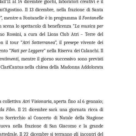
all’11 al 14 dicembre giochi, laboratori creativi e il
t’Agostino. Il 13 dicembre, nella frazione di Santa
e
”, mentre a Fontanelle è in programma il
Fontanelle
 scena lo spettacolo di beneficenza “
La musica per
no Rossini, a cura del Lions Club Atri – Terre del
on il tour “
Atri Sotterranea
”, il presepe vivente dei
ento “
Nati per Leggere
” nella Riserva dei Calanchi. Il
entimenti
, mentre il giorno successivo sono previsti
o ClariCantus nella chiesa della Madonna Addolorata
a collettiva
Atri Visionaria
, aperta fino al 6 gennaio;
da Film
. Il 21 dicembre sarà una giornata ricca di
o Sorricchio al Concerto di Natale della Stagione
Nuova nella frazione di San Giacomo e la grande
ttedrale. Il 22 dicembre si terranno gli incontri del