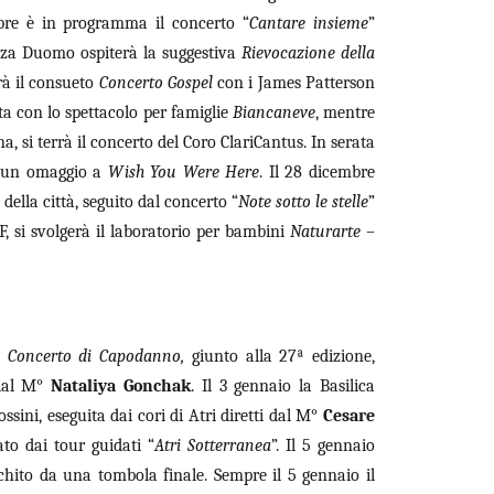
mbre è in programma il concerto “
Cantare insieme
”
azza Duomo ospiterà la suggestiva
Rievocazione della
rrà il consueto
Concerto Gospel
con i James Patterson
ta con lo spettacolo per famiglie
Biancaneve
, mentre
a, si terrà il concerto del Coro ClariCantus. In serata
on un omaggio a
Wish You Were Here
. Il 28 dicembre
della città, seguito dal concerto “
Note sotto le stelle
”
F, si svolgerà il laboratorio per bambini
Naturarte –
e
Concerto di Capodanno,
giunto alla 27ª edizione,
 dal M°
Nataliya Gonchak
. Il 3 gennaio la Basilica
sini, eseguita dai cori di Atri diretti dal M°
Cesare
to dai tour guidati “
Atri Sotterranea
”. Il 5 gennaio
cchito da una tombola finale. Sempre il 5 gennaio il