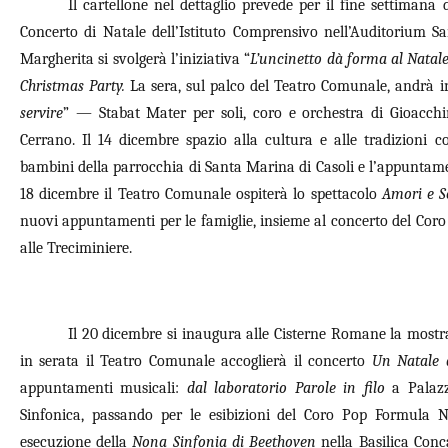
Il cartellone nel dettaglio prevede per il fine settimana d
Concerto di Natale dell’Istituto Comprensivo nell’Auditorium San
Margherita si svolgerà l’iniziativa “
L’uncinetto dà forma al Natal
Christmas Party.
La sera, sul palco del Teatro Comunale, andrà in
servire
” — Stabat Mater per soli, coro e orchestra di Gioacchi
Cerrano. Il 14 dicembre spazio alla cultura e alle tradizioni c
bambini della parrocchia di Santa Marina di Casoli e l’appuntam
18 dicembre il Teatro Comunale ospiterà lo spettacolo
Amori e S
nuovi appuntamenti per le famiglie, insieme al concerto del Cor
alle Treciminiere.
Il 20 dicembre si inaugura alle Cisterne Romane la mostr
in serata il Teatro Comunale accoglierà il concerto
Un Natale 
appuntamenti musicali:
dal laboratorio Parole in filo
a Palazz
Sinfonica, passando per le esibizioni del Coro Pop Formula 
esecuzione della
Nona Sinfonia di Beethoven
nella Basilica Conca