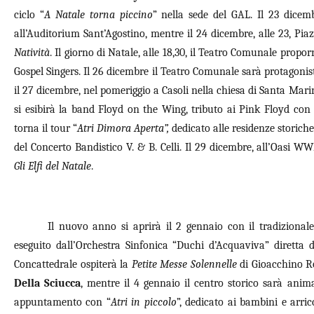
ciclo “
A Natale torna piccino
” nella sede del GAL. Il 23 dice
all’Auditorium Sant’Agostino, mentre il 24 dicembre, alle 23, Pi
Natività
. Il giorno di Natale, alle 18,30, il Teatro Comunale propo
Gospel Singers. Il 26 dicembre il Teatro Comunale sarà protagonis
il 27 dicembre, nel pomeriggio a Casoli nella chiesa di Santa Marin
si esibirà la band Floyd on the Wing, tributo ai Pink Floyd c
torna il tour “
Atri Dimora Aperta”,
dedicato alle residenze storiche 
del Concerto Bandistico V. & B. Celli. Il 29 dicembre, all’Oasi WW
Gli Elfi del Natale
.
Il nuovo anno si aprirà il 2 gennaio con il tradizional
eseguito dall’Orchestra Sinfonica “Duchi d’Acquaviva” diretta
Concattedrale ospiterà la
Petite Messe Solennelle
di Gioacchino Ros
Della Sciucca
, mentre il 4 gennaio il centro storico sarà anima
appuntamento con “
Atri in piccolo
”, dedicato ai bambini e arri