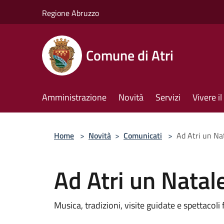
Salta al contenuto principale
Regione Abruzzo
Comune di Atri
Amministrazione
Novità
Servizi
Vivere 
Home
>
Novità
>
Comunicati
>
Ad Atri un Nat
Ad Atri un Natale
Musica, tradizioni, visite guidate e spettacoli 