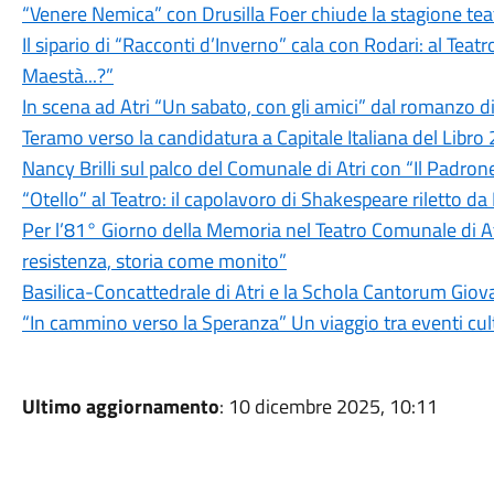
“Venere Nemica” con Drusilla Foer chiude la stagione teatra
Il sipario di “Racconti d’Inverno” cala con Rodari: al Tea
Maestà...?”
In scena ad Atri “Un sabato, con gli amici” dal romanzo d
Teramo verso la candidatura a Capitale Italiana del Libro 20
Nancy Brilli sul palco del Comunale di Atri con “Il Padron
“Otello” al Teatro: il capolavoro di Shakespeare riletto da
Per l’81° Giorno della Memoria nel Teatro Comunale di
resistenza, storia come monito”
Basilica-Concattedrale di Atri e la Schola Cantorum Gi
“In cammino verso la Speranza” Un viaggio tra eventi cultu
Ultimo aggiornamento
: 10 dicembre 2025, 10:11