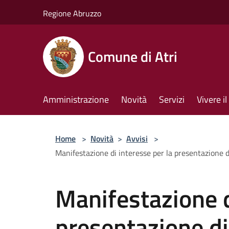
Salta al contenuto principale
Regione Abruzzo
Comune di Atri
Amministrazione
Novità
Servizi
Vivere 
Home
>
Novità
>
Avvisi
>
Manifestazione di interesse per la presentazione d
Manifestazione d
presentazione d