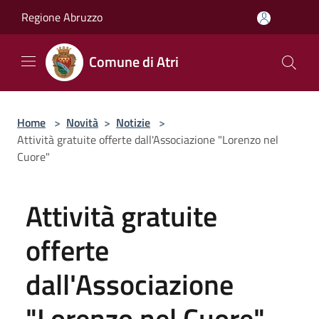
Salta al contenuto principale
Regione Abruzzo
Comune di Atri
Home
>
Novità
>
Notizie
>
Attività gratuite offerte dall'Associazione "Lorenzo nel
Cuore"
Attività gratuite
offerte
dall'Associazione
"Lorenzo nel Cuore"