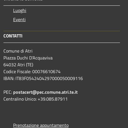
Luoghi
Eventi
CONTATTI
Comune di Atri
Piazza Duchi D'Acquaviva
64032 Atri (TE)
Codice Fiscale: 00076610674
IBAN: IT83F0542404297000050009116
PEC:
postacert@pec.comune.atri.te.it
Centralino Unico: +39.085.87911
Prenotazione appuntamento