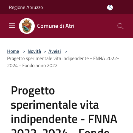
Salta al contenuto principale
Regione Abruzzo
Comune di Atri
Home
>
Novità
>
Avvisi
>
Progetto sperimentale vita indipendente - FNNA 2022-
2024 - Fondo anno 2022
Progetto
sperimentale vita
indipendente - FNNA
2022-2024 - Fondo